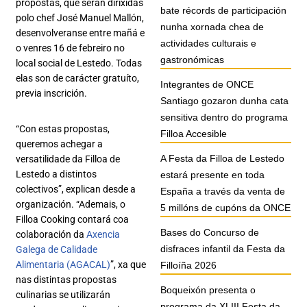
propostas, que serán dirixidas
bate récords de participación
polo chef José Manuel Mallón,
nunha xornada chea de
desenvolveranse entre mañá e
actividades culturais e
o venres 16 de febreiro no
gastronómicas
local social de Lestedo. Todas
elas son de carácter gratuíto,
Integrantes de ONCE
previa inscrición.
Santiago gozaron dunha cata
sensitiva dentro do programa
“Con estas propostas,
Filloa Accesible
queremos achegar a
A Festa da Filloa de Lestedo
versatilidade da Filloa de
Lestedo a distintos
estará presente en toda
colectivos”, explican desde a
España a través da venta de
organización. “Ademais, o
5 millóns de cupóns da ONCE
Filloa Cooking contará coa
Bases do Concurso de
colaboración da
Axencia
disfraces infantil da Festa da
Galega de Calidade
Alimentaria (AGACAL)
”, xa que
Filloíña 2026
nas distintas propostas
Boqueixón presenta o
culinarias se utilizarán
programa da XLIII Festa da