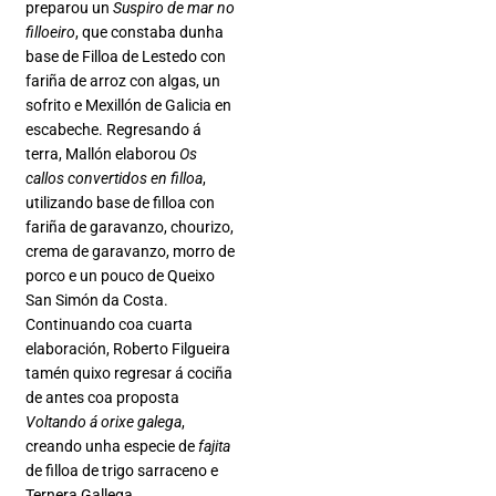
preparou un
Suspiro de mar no
filloeiro
, que constaba dunha
base de Filloa de Lestedo con
fariña de arroz con algas, un
sofrito e Mexillón de Galicia en
escabeche. Regresando á
terra, Mallón elaborou
Os
callos convertidos en filloa
,
utilizando base de filloa con
fariña de garavanzo, chourizo,
crema de garavanzo, morro de
porco e un pouco de Queixo
San Simón da Costa.
Continuando coa cuarta
elaboración, Roberto Filgueira
tamén quixo regresar á cociña
de antes coa proposta
Voltando á orixe galega
,
creando unha especie de
fajita
de filloa de trigo sarraceno e
Ternera Gallega.