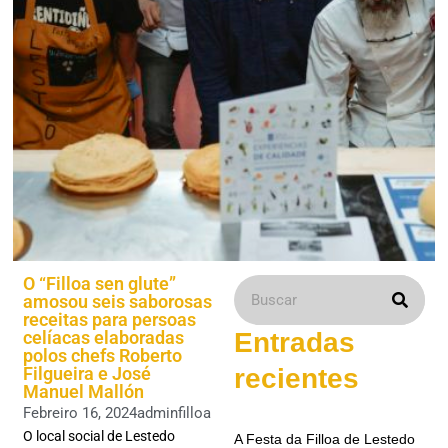
O “Filloa sen glute”
amosou seis saborosas
receitas para persoas
celíacas elaboradas
Entradas
polos chefs Roberto
Filgueira e José
recientes
Manuel Mallón
Febreiro 16, 2024
adminfilloa
O local social de Lestedo
A Festa da Filloa de Lestedo