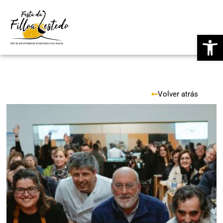
Saltar
Ab
ao
contido
Volver atrás