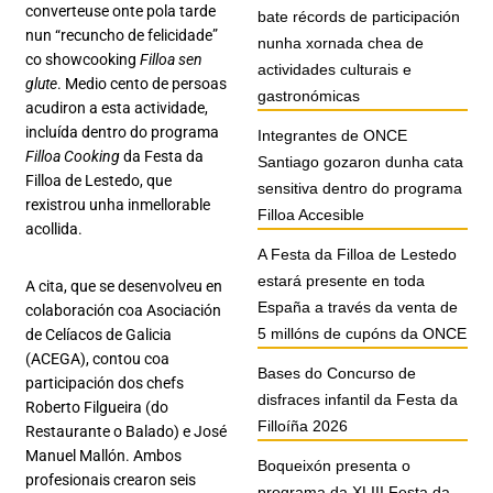
converteuse onte pola tarde
bate récords de participación
nun “recuncho de felicidade”
nunha xornada chea de
co showcooking
Filloa sen
actividades culturais e
glute
. Medio cento de persoas
gastronómicas
acudiron a esta actividade,
incluída dentro do programa
Integrantes de ONCE
Filloa Cooking
da Festa da
Santiago gozaron dunha cata
Filloa de Lestedo, que
sensitiva dentro do programa
rexistrou unha inmellorable
Filloa Accesible
acollida.
A Festa da Filloa de Lestedo
estará presente en toda
A cita, que se desenvolveu en
España a través da venta de
colaboración coa Asociación
5 millóns de cupóns da ONCE
de Celíacos de Galicia
(ACEGA), contou coa
Bases do Concurso de
participación dos chefs
disfraces infantil da Festa da
Roberto Filgueira (do
Filloíña 2026
Restaurante o Balado) e José
Manuel Mallón. Ambos
Boqueixón presenta o
profesionais crearon seis
programa da XLIII Festa da