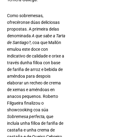
Como sobremesas,
ofrecéronse dúas deliciosas
propostas. A primeira delas
denominada
A que sabe a Tarta
de Santiago?
, coa que Mallón
emulou este doce con
indicativo de calidade e orixe a
través dunha filloa con base
de fariña de arroz e bebida de
améndoa para despois
elaborar un recheo de crema
de xemas e améndoas en
anacos pequenos. Roberto
Filgueira finalizou o
showcooking coa súa
Sobremesa perfecta
, que
incluía unha filloa de fariña de
castaña e unha crema de
castaña e de Queixo Cebreiro