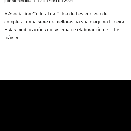
por
adminfilloa
17 de Abril de 2024
A Asociación Cultural da Filloa de Lestedo vén de
completar unha serie de melloras na súa máquina filloeira.
Estas modificacións no sistema de elaboración de…
Ler
máis »