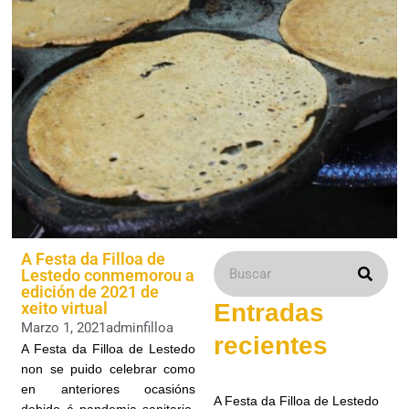
A Festa da Filloa de
Lestedo conmemorou a
edición de 2021 de
xeito virtual
Entradas
Marzo 1, 2021
adminfilloa
recientes
A Festa da Filloa de Lestedo
non se puido celebrar como
en anteriores ocasións
A Festa da Filloa de Lestedo