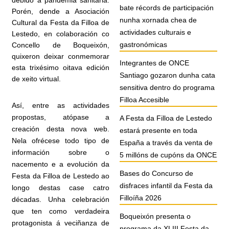
debido á pandemia sanitaria.
bate récords de participación
Porén, dende a Asociación
nunha xornada chea de
Cultural da Festa da Filloa de
actividades culturais e
Lestedo, en colaboración co
gastronómicas
Concello de Boqueixón,
quixeron deixar conmemorar
Integrantes de ONCE
esta trixésimo oitava edición
Santiago gozaron dunha cata
de xeito virtual.
sensitiva dentro do programa
Filloa Accesible
Así, entre as actividades
propostas, atópase a
A Festa da Filloa de Lestedo
creación desta nova web.
estará presente en toda
Nela ofrécese todo tipo de
España a través da venta de
información sobre o
5 millóns de cupóns da ONCE
nacemento e a evolución da
Bases do Concurso de
Festa da Filloa de Lestedo ao
disfraces infantil da Festa da
longo destas case catro
Filloíña 2026
décadas. Unha celebración
que ten como verdadeira
Boqueixón presenta o
protagonista á veciñanza de
programa da XLIII Festa da