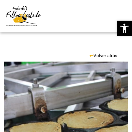
Saltar
Ab
ao
contido
Volver atrás