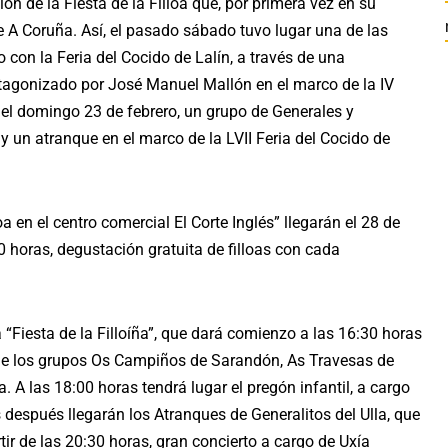
 de la Fiesta de la Filloa que, por primera vez en su
de A Coruña. Así, el pasado sábado tuvo lugar una de las
on la Feria del Cocido de Lalín, a través de una
tagonizado por José Manuel Mallón en el marco de la IV
e, el domingo 23 de febrero, un grupo de Generales y
 y un atranque en el marco de la LVII Feria del Cocido de
 en el centro comercial El Corte Inglés” llegarán el 28 de
30 horas, degustación gratuita de filloas con cada
 “Fiesta de la Filloíña”, que dará comienzo a las 16:30 horas
 de los grupos Os Campiños de Sarandón, As Travesas de
 A las 18:00 horas tendrá lugar el pregón infantil, a cargo
después llegarán los Atranques de Generalitos del Ulla, que
rtir de las 20:30 horas, gran concierto a cargo de Uxía