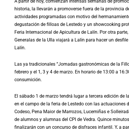
A partir de hoy, comienzan intensas semanas de promoción
historia, la llevarán a promoverse fuera de la provincia 
actividades programadas con motivo del hermanamiento c
degustación de filloas de Lestedo y un showcooking pro
Feria Internacional de Apicultura de Lalín. Por otra part
Generalas de la Ulla viajará a Lalín para hacer un desfile
Lalín.
Las ya tradicionales “Jornadas gastronómicas de la Filloa
febrero y el 1, 3 y 4 de marzo. En horario de 13:00 a 16:
consumición.
El sábado 1 de marzo tendrá lugar a tercera edición de la
en el campo de la feria de Lestedo con las actuaciones
Codeso, Pena Maior de Marrozos, Lucerniñas e Solleirada.
de alumnos y alumnas del CPI de Vedra. Quince minutos 
finalizarán con un concurso de disfraces infantil. Y, a pa