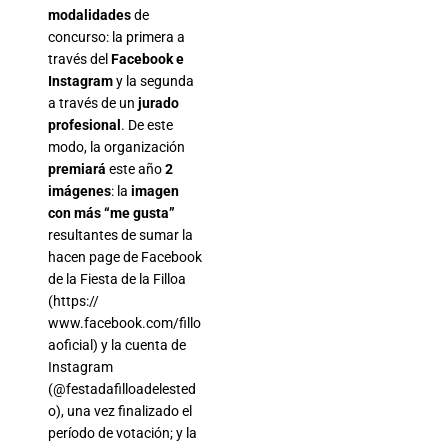
modalidades
de
concurso: la primera a
través del
Facebook e
Instagram
y la segunda
a través de un
jurado
profesional
. De este
modo, la organización
premiará
este año
2
imágenes
: la
imagen
con más “me gusta”
resultantes de sumar la
hacen page de Facebook
de la Fiesta de la Filloa
(https://
www.facebook.com/fillo
aoficial) y la cuenta de
Instagram
(@festadafilloadelested
o), una vez finalizado el
período de votación; y la