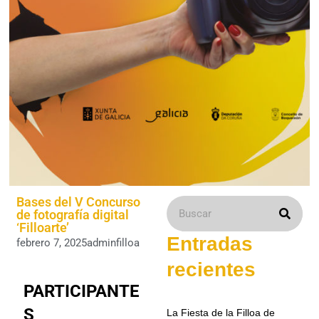
Bases del V Concurso
de fotografía digital
‘Filloarte’
Entradas
febrero 7, 2025
adminfilloa
recientes
PARTICIPANTE
S
La Fiesta de la Filloa de