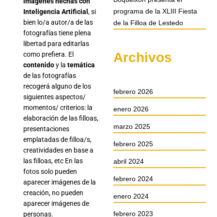
imágenes hechas con
programa de la XLIII Fiesta
Inteligencia Artificial
, si
bien lo/a autor/a de las
de la Filloa de Lestedo
fotografías tiene plena
libertad para editarlas
Archivos
como prefiera. El
contenido
y la
temática
de las fotografías
recogerá alguno de los
febrero 2026
siguientes aspectos/
momentos/ criterios: la
enero 2026
elaboración de las filloas,
marzo 2025
presentaciones
emplatadas de filloa/s,
febrero 2025
creatividades en base a
las filloas, etc En las
abril 2024
fotos solo pueden
febrero 2024
aparecer imágenes de la
creación, no pueden
enero 2024
aparecer imágenes de
febrero 2023
personas.