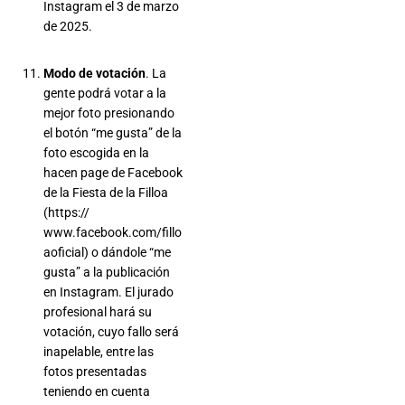
Instagram el 3 de marzo
de 2025.
Modo de votación
. La
gente podrá votar a la
mejor foto presionando
el botón “me gusta” de la
foto escogida en la
hacen page de Facebook
de la Fiesta de la Filloa
(https://
www.facebook.com/fillo
aoficial) o dándole “me
gusta” a la publicación
en Instagram. El jurado
profesional hará su
votación, cuyo fallo será
inapelable, entre las
fotos presentadas
teniendo en cuenta