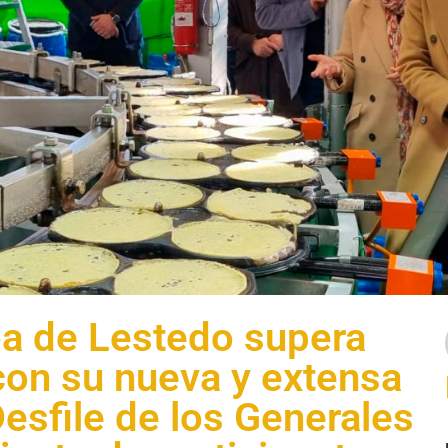
loa de Lestedo supera
 con su nueva y extensa
esfile de los Generales