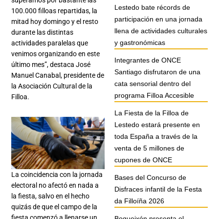
superamos por bastante las
Lestedo bate récords de
100.000 filloas repartidas, la
participación en una jornada
mitad hoy domingo y el resto
llena de actividades culturales
durante las distintas
y gastronómicas
actividades paralelas que
venimos organizando en este
Integrantes de ONCE
último mes”, destaca José
Santiago disfrutaron de una
Manuel Canabal, presidente de
cata sensorial dentro del
la Asociación Cultural de la
programa Filloa Accesible
Filloa.
La Fiesta de la Filloa de
Lestedo estará presente en
toda España a través de la
venta de 5 millones de
cupones de ONCE
La coincidencia con la jornada
Bases del Concurso de
electoral no afectó en nada a
Disfraces infantil de la Festa
la fiesta, salvo en el hecho
da Filloíña 2026
quizás de que el campo de la
fiesta comenzó a llenarse un
Boqueixón presenta el